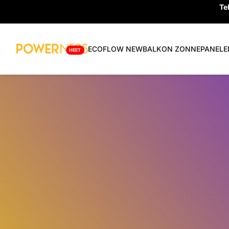
Te
Snel naar inhoud
ECOFLOW NEW
BALKON ZONNEPANELE
HEET