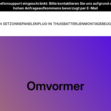
lefonsupport eingeschränkt: Bitte kontaktieren Sie uns aufgrund 
hohen Anfrageaufkommens bevorzugt per E-Mail
N SET
ZONNEPANELEN
PLUG-IN THUISBATTERIJEN
MONTAGEBEUG
Omvormer