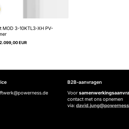
t MOD 3-10KTL3-XH PV-
mer
2.099,00 EUR
re
ice
B2B-aanvragen
aftwerk@powerness.de
Voor
samenwerkingsaanvr
contact met ons opnemen
via:
david.jung@powernes