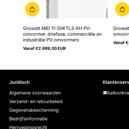
Growatt MID 11-30KTL3-XH PV-
Growat
omvormer, driefase, commerciële en
omvor
industriële PV-omvormers
Vanaf €
Regulie
Vanaf €2.699,00 EUR
prijs
Reguliere
prijs
Juridisch
Klantenserv
Algemene voorwaarden
balkonkr
Verzend- en retourbeleid
Gegevensbescherming
Bedrijfsinformatie
Herroepingsrecht