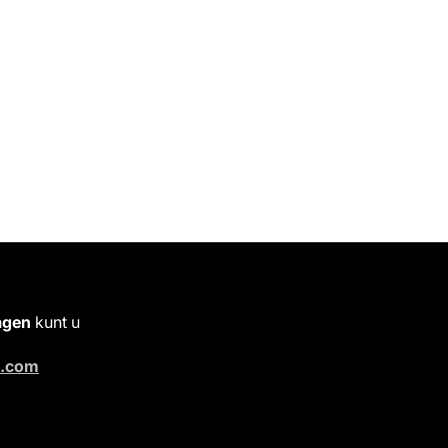
agen
kunt u
s.com