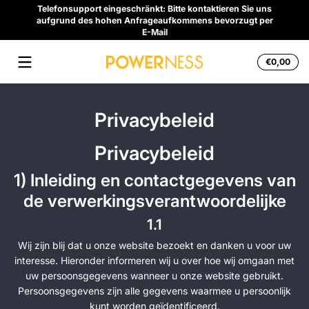
Telefonsupport eingeschränkt: Bitte kontaktieren Sie uns
Snel naar inhoud
Opha
aufgrund des hohen Anfrageaufkommens bevorzugt per
H
E-Mail
Tota
€0,00
€0,
in
wink
Privacybeleid
Privacybeleid
1) Inleiding en contactgegevens van
de verwerkingsverantwoordelijke
1.1
Wij zijn blij dat u onze website bezoekt en danken u voor uw
interesse. Hieronder informeren wij u over hoe wij omgaan met
uw persoonsgegevens wanneer u onze website gebruikt.
Persoonsgegevens zijn alle gegevens waarmee u persoonlijk
kunt worden geïdentificeerd.